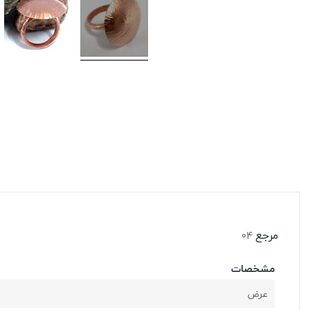
مرجع
04
مشخصات
عرض