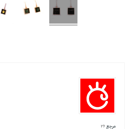
مرجع
26