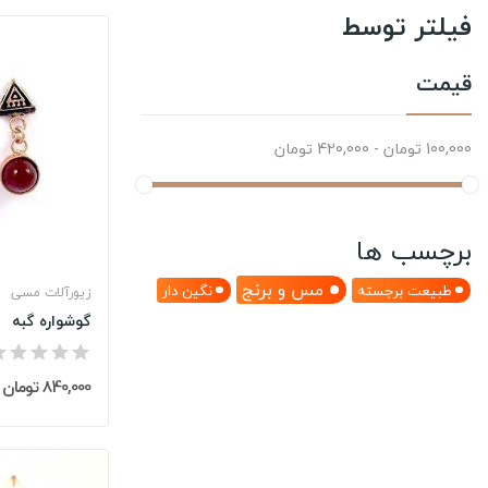
فیلتر توسط
قیمت
100,000 تومان - 420,000 تومان
برچسب ها
مس و برنج
طبیعت برجسته
نگین دار
زیورآلات مسی
گوشواره گبه
840,000 تومان