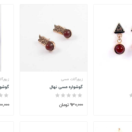
زیورآلات مسی
زیورآل
گوشواره مسی نهال
گوشوا
930,000 تومان
1,200,000 