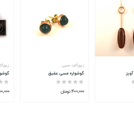
زیورآلات مسی
زیورآل
ویز
گوشواره مسی عقیق
گوشوا
400,000 تومان
1,200,000 