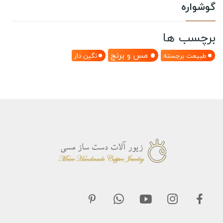
گوشواره
برچسب ها
مس و برنج
طبیعت برجسته
نگین دار