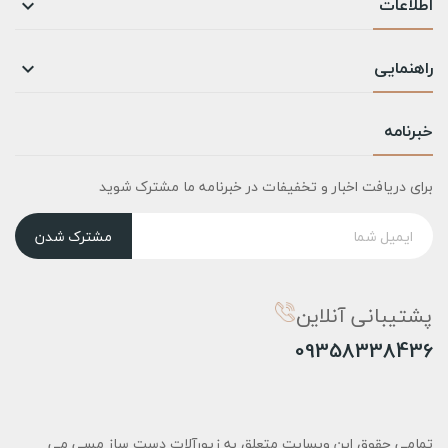
اطلاعات

راهنمایی

خبرنامه
برای دریافت اخبار و تخفیفات در خبرنامه ما مشترک شوید
مشترک شدن
پشتیبانی آنلاین
09358338436
تمامی حقوق این وبسایت متعلق به زیورآلات دست ساز مسی می