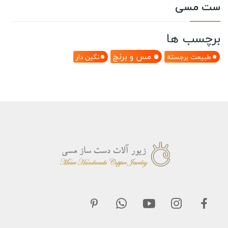
ست مسی
برچسب ها
مس و برنج
طبیعت برجسته
نگین دار