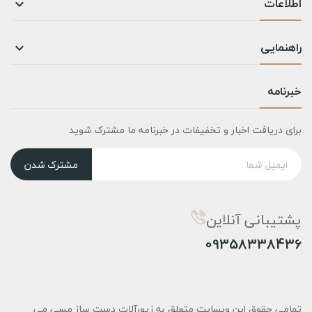
اطلاعات

راهنمایی

خبرنامه
برای دریافت اخبار و تخفیفات در خبرنامه ما مشترک شوید
مشترک شدن
پشتیبانی آنلاین
09358338436
تمامی حقوق این وبسایت متعلق به زیورآلات دست ساز مسی می