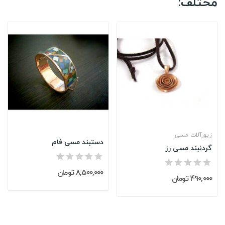
مختلف:
زیورآلات مسی
دستبند مسی فام
گردنبند مسی رز
8,500,000 تومان
490,000 تومان