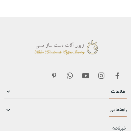
اطلاعات

راهنمایی

خبرنامه