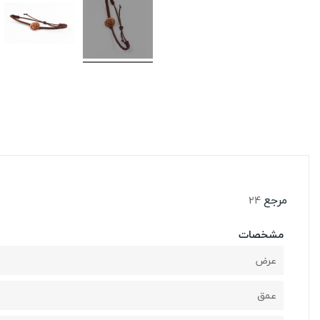
مرجع
24
مشخصات
عرض
عمق