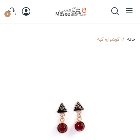
0
خانه
گوشواره گبه