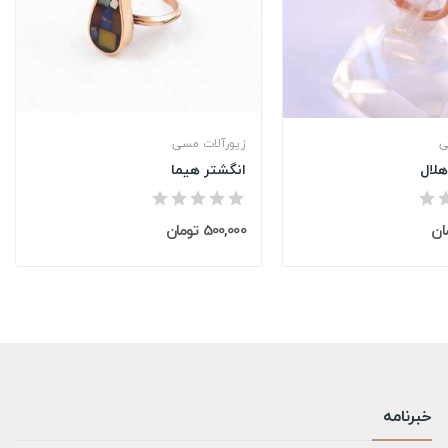
ی
زیورآلات مسی
لال
انگشتر هیما
500,000 تومان
خبرنامه