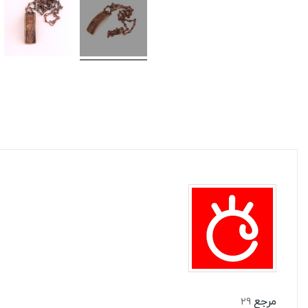
مرجع
29