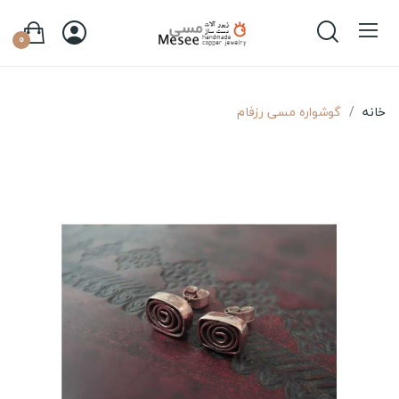
0
خانه
گوشواره مسی رزفام