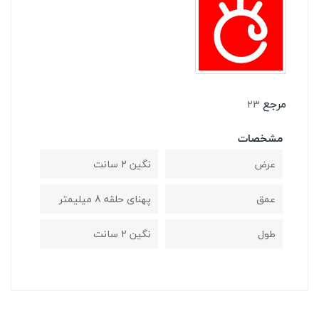
مرجع
23
مشخصات
عرض
نگین 2 سانت
عمق
پهنای حلقه 8 میلیمتر
طول
نگین 2 سانت