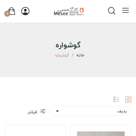
0
گوشواره
خانه
گوشواره
ردیف

فیلتر